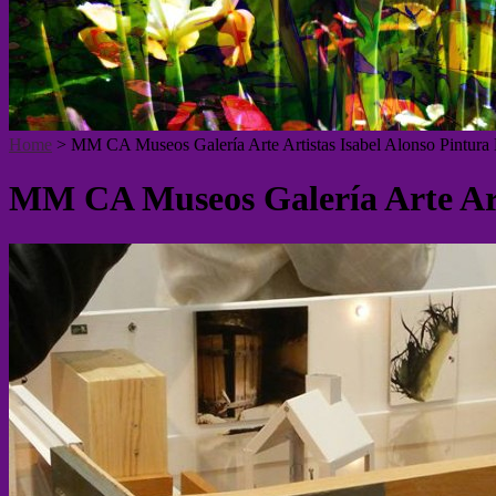
Home
>
MM CA Museos Galería Arte Artistas Isabel Alonso Pintura 
MM CA Museos Galería Arte Arti