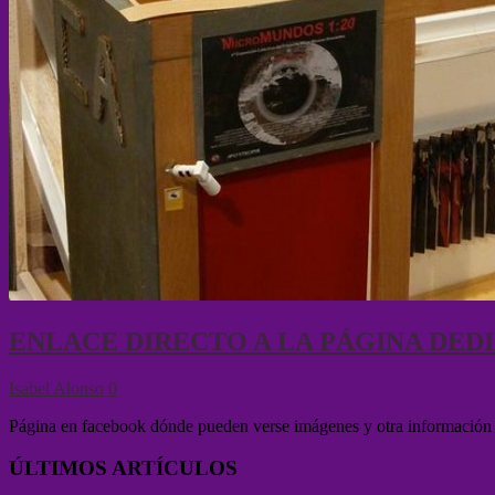
ENLACE DIRECTO A LA PÁGINA DED
Isabel Alonso
0
Página en facebook dónde pueden verse imágenes y otra información a
ÚLTIMOS ARTÍCULOS