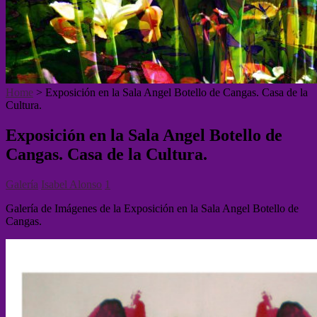
Home
>
Exposición en la Sala Angel Botello de Cangas. Casa de la
Cultura.
Exposición en la Sala Angel Botello de
Cangas. Casa de la Cultura.
Galería
Isabel Alonso
1
Galería de Imágenes de la Exposición en la Sala Angel Botello de
Cangas.