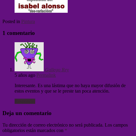
Posted in
Pintura
1 comentario
Gallego Rey
5 años ago
Permalink
Interesante. Es una lástima que no haya mayor difusión de
estos eventos y que se le preste tan poca atención.
Responder
Deja un comentario
Tu dirección de correo electrónico no será publicada.
Los campos
obligatorios están marcados con
*