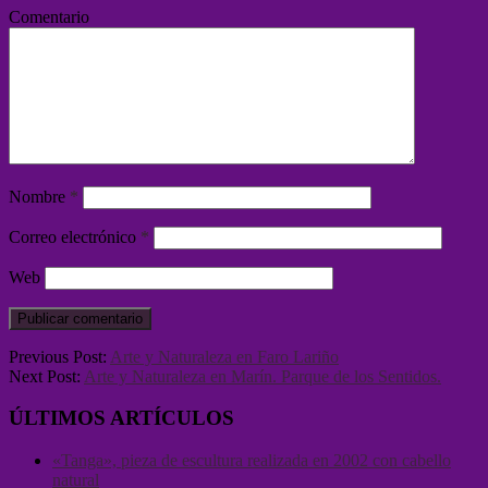
Comentario
Nombre
*
Correo electrónico
*
Web
Previous Post:
Arte y Naturaleza en Faro Lariño
Next Post:
Arte y Naturaleza en Marín. Parque de los Sentidos.
ÚLTIMOS ARTÍCULOS
«Tanga», pieza de escultura realizada en 2002 con cabello
natural