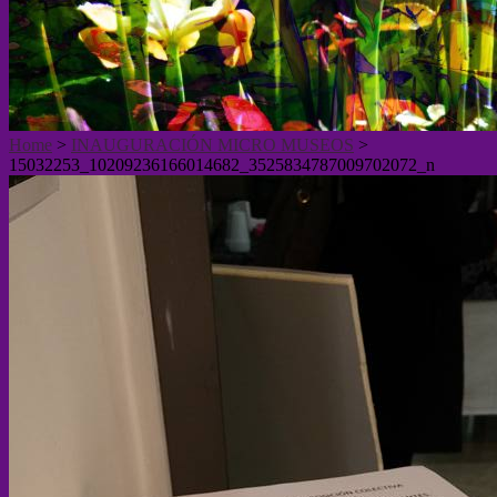
Home
>
INAUGURACIÓN MICRO MUSEOS
>
15032253_10209236166014682_3525834787009702072_n