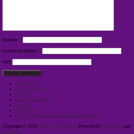
Nombre
*
Correo electrónico
*
Web
Acerca de mi
Últimas Noticias
Prensa
Currículum artístico
Contacto
Exposiciones
MM CA Proyecto Micro Museos Itinerantes
Copyright © 2026
ISABEL ALONSO
. Powered by
WordPress
and
Stargazer
.