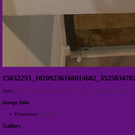
15032253_10209236166014682_352583478
Sizes:
150 × 150
/
165 × 300
/
175 × 131
/
275 × 500
/
528 × 960
Image Info
Dimensions
528 × 960
Gallery