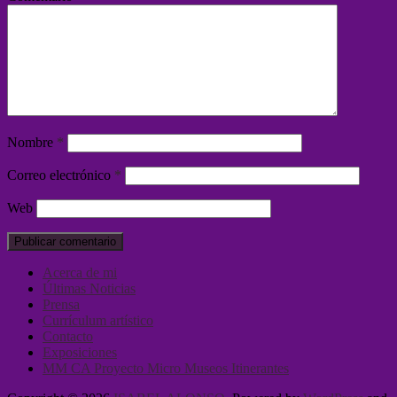
Nombre
*
Correo electrónico
*
Web
Acerca de mi
Últimas Noticias
Prensa
Currículum artístico
Contacto
Exposiciones
MM CA Proyecto Micro Museos Itinerantes