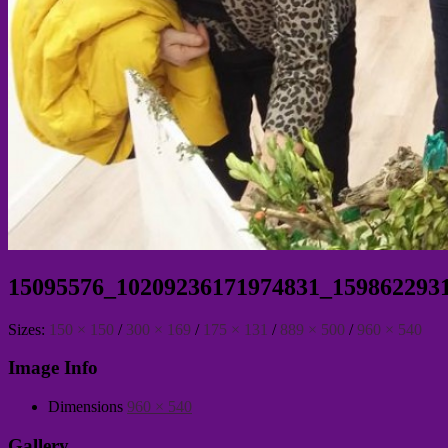
15095576_10209236171974831_159862293
Sizes:
150 × 150
/
300 × 169
/
175 × 131
/
889 × 500
/
960 × 540
Image Info
Dimensions
960 × 540
Gallery