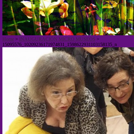
Home
>
INAUGURACIÓN MICRO MUSEOS
>
15095576_10209236171974831_1598622931103158135_n