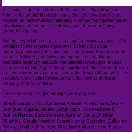
El sábado 12 de noviembre de 2016, en la Sala Apo´strophe de
Vigo, se inaugurará la primera exposición colectiva dentro de mi
proyecto de micro museos itinerantes, en el que participarán más de
30 artistas, entre pintores, escultores, grabadores, dibujantes,
fotógrafos y poetas.
Será una exposición con piezas en pequeño formato, a escala 1:20,
divididas en tres espacios expositivos: El Mini Aller, una
reproducción a escala de la planta baja del Museo Ramón Aller de
Lalín. El MM CA, un museo contemporáneo en miniatura
totalmente original y realizado con materiales modernos: madera,
acero y metacrilato. Y por último, el jardín «El Paraíso Perdido», un
espacio exterior anexo a los museos, y dónde se exhibirán piezas de
escultura, una instalación escultórica, y dos poemas de Xesús
Franco y Ruth N. Lodeiro.
Éstos son los artistas que participan en el proyecto:
Alberto García «Tito», Almudena Aparicio, Álvaro Peña, Álvaro
Rodríguez, Ángeles Jorreto,
Antón Sobral, Arantxa Boyero,
Basilisa Fiestras, Beatriz Ansede, Carmen Llonin, Christian
Villamide, Claudio Maseiro, Edurne Herrán Guerreiro, Guillermo
Pedrosa, Iñaki Matilla, Irene Silva, Isabel Alonso, Isabel Blanco