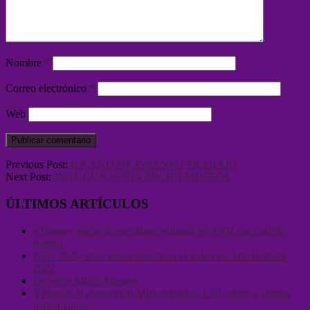
Nombre
*
Correo electrónico
*
Web
Previous Post:
UN AÑO DE INTENSO TRABAJO
Next Post:
INAUGURACIÓN MICRO MUSEOS
ÚLTIMOS ARTÍCULOS
«Tanga», pieza de escultura realizada en 2002 con cabello
natural
Iván, 2020, obra seleccionada en el Salón de Arte Realista
2022
Proyecto Micro Museos
Vídeo de la exposición MicroMundos 1:20, obras y artistas
participantes.