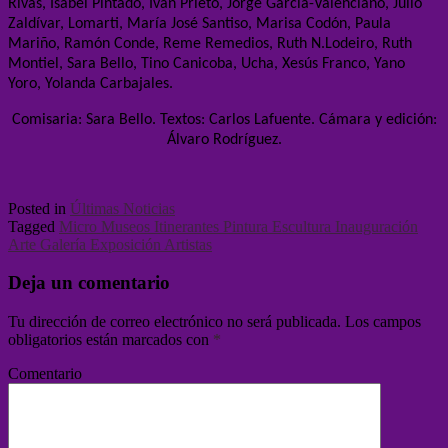
Rivas, Isabel Pintado, Iván Prieto, Jorge García-Valenciano, Julio
Zaldívar, Lomarti, María José Santiso, Marisa Codón, Paula
Mariño, Ramón Conde, Reme Remedios, Ruth N.Lodeiro, Ruth
Montiel, Sara Bello, Tino Canicoba, Ucha, Xesús Franco, Yano
Yoro, Yolanda Carbajales.
Comisaria: Sara Bello. Textos: Carlos Lafuente. Cámara y edición:
Álvaro Rodríguez.
Posted in
Últimas Noticias
Tagged
Micro Museos Itinerantes Pintura Escultura Inauguración
Arte Galería Exposición Artistas
Deja un comentario
Tu dirección de correo electrónico no será publicada.
Los campos
obligatorios están marcados con
*
Comentario