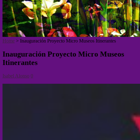
Home
>
Inauguración Proyecto Micro Museos Itinerantes
Inauguración Proyecto Micro Museos
Itinerantes
Isabel Alonso
0