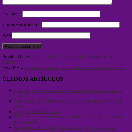
Nombre
*
Correo electrónico
*
Web
Previous Post:
ARTE E SOLIDARIEDADE, Museo do Pobo
Galego
Next Post:
Exposición Individual en el Museo Ramón María Aller
ÚLTIMOS ARTÍCULOS
«Tanga», pieza de escultura realizada en 2002 con cabello
natural
Iván, 2020, obra seleccionada en el Salón de Arte Realista
2022
Proyecto Micro Museos
Vídeo de la exposición MicroMundos 1:20, obras y artistas
participantes.
Reportaje en Faro de Vigo sobre mi proyecto de Micro