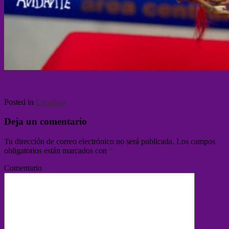
Posted in
Escultura
Deja un comentario
Tu dirección de correo electrónico no será publicada.
Los campos
obligatorios están marcados con
*
Comentario