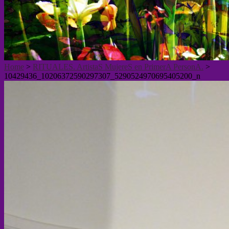
Home
>
RITUALES. ArtistaS MujereS en PrimerA PersonA.
>
10429436_10206372590297307_5290524970695405200_n