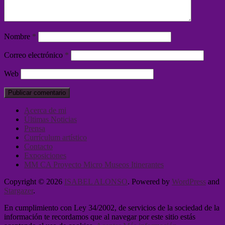
Nombre
*
Correo electrónico
*
Web
Acerca de mi
Últimas Noticias
Prensa
Currículum artístico
Contacto
Exposiciones
MM CA Proyecto Micro Museos Itinerantes
Copyright © 2026
ISABEL ALONSO
. Powered by
WordPress
and
Stargazer
.
En cumplimiento con Ley 34/2002, de servicios de la sociedad de la
información te recordamos que al navegar por este sitio estás