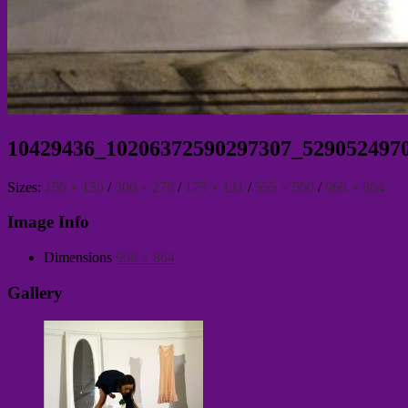
10429436_10206372590297307_529052497
Sizes:
150 × 150
/
300 × 270
/
175 × 131
/
555 × 500
/
960 × 864
Image Info
Dimensions
960 × 864
Gallery