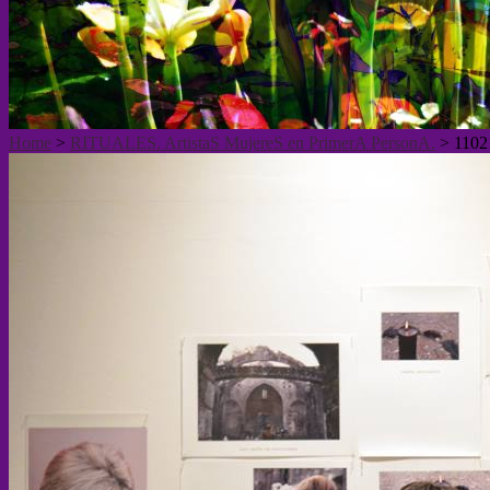
Home
>
RITUALES. ArtistaS MujereS en PrimerA PersonA.
>
1102