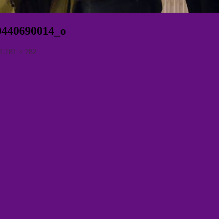
0440690014_o
1.181 × 782