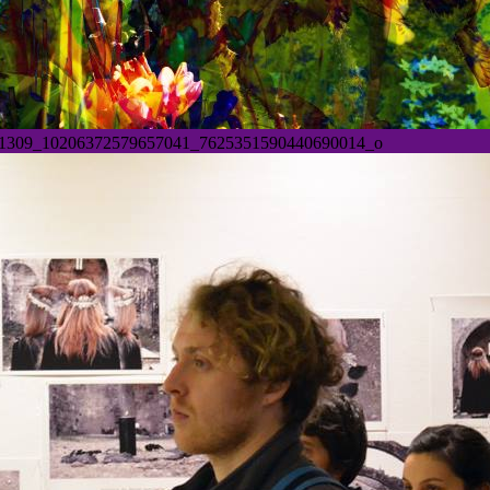
1309_10206372579657041_7625351590440690014_o