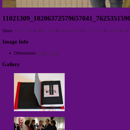
11021309_10206372579657041_762535159
Sizes:
150 × 150
/
300 × 198
/
1.024 × 678
/
175 × 131
/
755 × 500
/
Image Info
Dimensions
1.181 × 782
Gallery