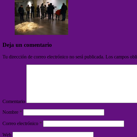
Deja un comentario
Tu dirección de correo electrónico no será publicada.
Los campos obli
Comentario
Nombre
*
Correo electrónico
*
Web