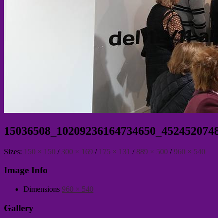
15036508_10209236164734650_452452074
Sizes:
150 × 150
/
300 × 169
/
175 × 131
/
889 × 500
/
960 × 540
Image Info
Dimensions
960 × 540
Gallery